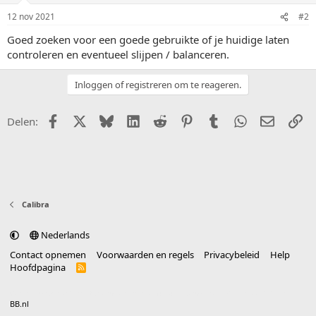
12 nov 2021
#2
Goed zoeken voor een goede gebruikte of je huidige laten
controleren en eventueel slijpen / balanceren.
Inloggen of registreren om te reageren.
Facebook
X (Twitter)
Bluesky
LinkedIn
Reddit
Pinterest
Tumblr
WhatsApp
E-mail
Li
Delen:
Calibra
Nederlands
Contact opnemen
Voorwaarden en regels
Privacybeleid
Help
Hoofdpagina
R
S
S
®
Community platform by XenForo
© 2010-2025 XenForo Ltd.
vertaald door
BB.nl