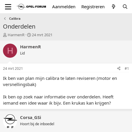
Aanmelden
Registreren
Calibra
Onderdelen
T
S
HarmenR
24 mrt 2021
o
t
p
a
HarmenR
H
i
r
Lid
c
t
s
d
t
a
24 mrt 2021
#1
a
t
r
u
Ik ben van plan mijn calibra te laten reviseren (motor en
t
m
versnellingsbak)
e
r
Ik ben op zoek naar informatie over onderdelen. Heeft
iemand een idee waar ik bijv. Een krukas kan krijgen?
Corsa_GSi
Hoort bij de inboedel