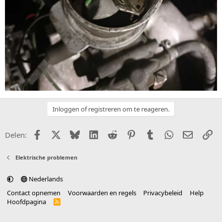
Inloggen of registreren om te reageren.
Facebook
X (Twitter)
Bluesky
LinkedIn
Reddit
Pinterest
Tumblr
WhatsApp
E-mail
Li
Delen:
Elektrische problemen
Nederlands
Contact opnemen
Voorwaarden en regels
Privacybeleid
Help
Hoofdpagina
R
S
S
®
Community platform by XenForo
© 2010-2025 XenForo Ltd.
vertaald door