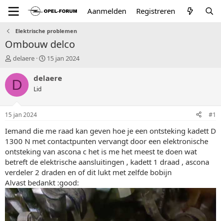
Aanmelden
Registreren
Elektrische problemen
Ombouw delco
T
S
delaere
15 jan 2024
o
t
p
a
delaere
D
i
r
Lid
c
t
s
d
t
a
15 jan 2024
#1
a
t
r
u
Iemand die me raad kan geven hoe je een ontsteking kadett D
t
m
1300 N met contactpunten vervangt door een elektronische
e
ontsteking van ascona c het is me het meest te doen wat
r
betreft de elektrische aansluitingen , kadett 1 draad , ascona
verdeler 2 draden en of dit lukt met zelfde bobijn
Alvast bedankt :good: