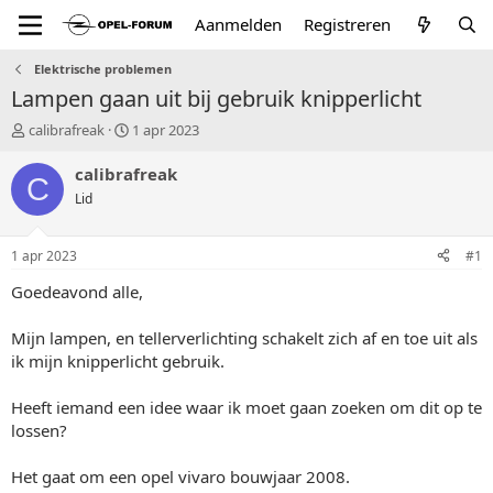
Aanmelden
Registreren
Elektrische problemen
Lampen gaan uit bij gebruik knipperlicht
T
S
calibrafreak
1 apr 2023
o
t
p
a
calibrafreak
C
i
r
Lid
c
t
s
d
t
a
1 apr 2023
#1
a
t
r
u
Goedeavond alle,
t
m
e
Mijn lampen, en tellerverlichting schakelt zich af en toe uit als
r
ik mijn knipperlicht gebruik.
Heeft iemand een idee waar ik moet gaan zoeken om dit op te
lossen?
Het gaat om een opel vivaro bouwjaar 2008.