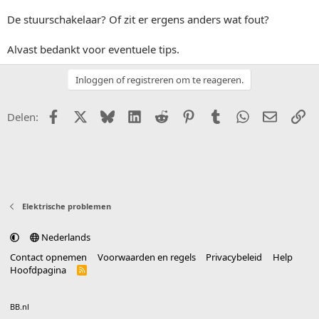
De stuurschakelaar? Of zit er ergens anders wat fout?
Alvast bedankt voor eventuele tips.
Inloggen of registreren om te reageren.
Facebook
X (Twitter)
Bluesky
LinkedIn
Reddit
Pinterest
Tumblr
WhatsApp
E-mail
Li
Delen:
Elektrische problemen
Nederlands
Contact opnemen
Voorwaarden en regels
Privacybeleid
Help
Hoofdpagina
R
S
S
®
Community platform by XenForo
© 2010-2025 XenForo Ltd.
vertaald door
BB.nl