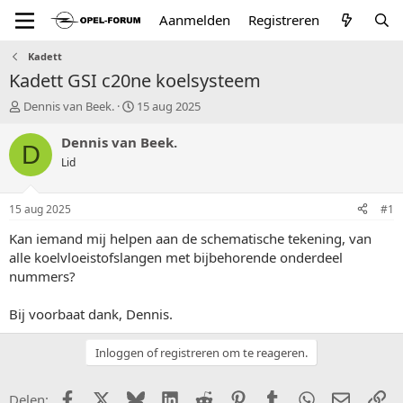
Aanmelden
Registreren
Kadett
Kadett GSI c20ne koelsysteem
T
S
Dennis van Beek.
15 aug 2025
o
t
p
a
Dennis van Beek.
D
i
r
Lid
c
t
s
d
t
a
15 aug 2025
#1
a
t
r
u
Kan iemand mij helpen aan de schematische tekening, van
t
m
alle koelvloeistofslangen met bijbehorende onderdeel
e
nummers?
r
Bij voorbaat dank, Dennis.
Inloggen of registreren om te reageren.
Facebook
X (Twitter)
Bluesky
LinkedIn
Reddit
Pinterest
Tumblr
WhatsApp
E-mail
Li
Delen: