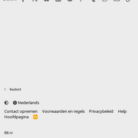
Kadett
Nederlands
Contact opnemen
Voorwaarden en regels
Privacybeleid
Help
Hoofdpagina
R
S
S
®
Community platform by XenForo
© 2010-2025 XenForo Ltd.
vertaald door
BB.nl