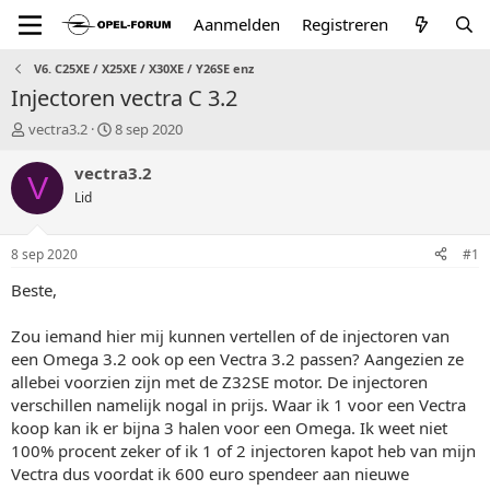
Aanmelden
Registreren
V6. C25XE / X25XE / X30XE / Y26SE enz
Injectoren vectra C 3.2
T
S
vectra3.2
8 sep 2020
o
t
p
a
vectra3.2
V
i
r
Lid
c
t
s
d
t
a
8 sep 2020
#1
a
t
r
u
Beste,
t
m
e
Zou iemand hier mij kunnen vertellen of de injectoren van
r
een Omega 3.2 ook op een Vectra 3.2 passen? Aangezien ze
allebei voorzien zijn met de Z32SE motor. De injectoren
verschillen namelijk nogal in prijs. Waar ik 1 voor een Vectra
koop kan ik er bijna 3 halen voor een Omega. Ik weet niet
100% procent zeker of ik 1 of 2 injectoren kapot heb van mijn
Vectra dus voordat ik 600 euro spendeer aan nieuwe