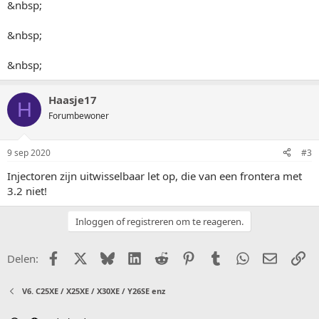
&nbsp;
&nbsp;
&nbsp;
Haasje17
H
Forumbewoner
9 sep 2020
#3
Injectoren zijn uitwisselbaar let op, die van een frontera met
3.2 niet!
Inloggen of registreren om te reageren.
Facebook
X (Twitter)
Bluesky
LinkedIn
Reddit
Pinterest
Tumblr
WhatsApp
E-mail
Li
Delen:
V6. C25XE / X25XE / X30XE / Y26SE enz