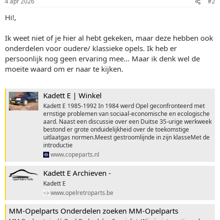
4 apr 2026
#2
Hi!,
Ik weet niet of je hier al hebt gekeken, maar deze hebben ook
onderdelen voor oudere/ klassieke opels. Ik heb er
persoonlijk nog geen ervaring mee... Maar ik denk wel de
moeite waard om er naar te kijken.
Kadett E | Winkel
Kadett E 1985-1992 In 1984 werd Opel geconfronteerd met
ernstige problemen van sociaal-economische en ecologische
aard. Naast een discussie over een Duitse 35-urige werkweek
bestond er grote onduidelijkheid over de toekomstige
uitlaatgas normen.Meest gestroomlijnde in zijn klasseMet de
introductie
www.copeparts.nl
Kadett E Archieven -
Kadett E
www.opelretroparts.be
MM-Opelparts Onderdelen zoeken MM-Opelparts