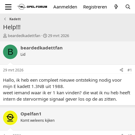
Aanmelden
Registreren
Kadett
Help!!!
T
S
beardedkadettfan
29 mrt 2026
o
t
p
a
beardedkadettfan
B
i
r
Lid
c
t
s
d
t
a
29 mrt 2026
#1
a
t
r
u
Hallo, ik heb een compleet nieuwe ontsteking nodig voor
t
m
mijn E kadett 1.3NB uit 1988.
e
weet iemand waar ik er 1 kan vinden? die wat ik nu heb heeft
r
intern de stervormige signaal gever los op de as zitten.
Opelfan1
Komt weleens kijken