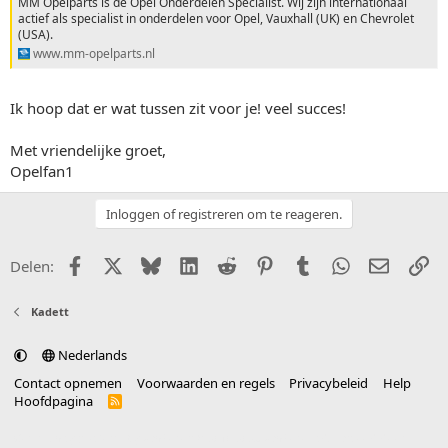
MM Opelparts is dé Opel Onderdelen Specialist. Wij zijn internationaal
actief als specialist in onderdelen voor Opel, Vauxhall (UK) en Chevrolet
(USA).
www.mm-opelparts.nl
Ik hoop dat er wat tussen zit voor je! veel succes!
Met vriendelijke groet,
Opelfan1
Inloggen of registreren om te reageren.
Facebook
X (Twitter)
Bluesky
LinkedIn
Reddit
Pinterest
Tumblr
WhatsApp
E-mail
Li
Delen:
Kadett
Nederlands
Contact opnemen
Voorwaarden en regels
Privacybeleid
Help
Hoofdpagina
R
S
S
®
Community platform by XenForo
© 2010-2025 XenForo Ltd.
vertaald door