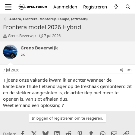
Aanmelden
Registreren
Antara, Frontera, Monterey, Campo, (offroads)
Frontera model 2026 Hybrid
T
S
Grens Beverwijk
7 jul 2026
o
t
p
a
Grens Beverwijk
i
r
Lid
c
t
s
d
t
a
7 jul 2026
#1
a
t
r
u
Tijdens onze vakantie kwam ik er achter wanneer de
t
m
kantelbare Thule fietsendrager op de trekhaak gemonteerd zit
e
en de stekker aangesloten is, de achterklep niet meer te
r
openen is, van slot afhalen dus.
Weet iemand een oplossing ?
Inloggen of registreren om te reageren.
Facebook
X (Twitter)
Bluesky
LinkedIn
Reddit
Pinterest
Tumblr
WhatsApp
E-mail
Li
Delen: