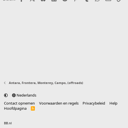
Antara, Frontera, Monterey, Campo, (offroads)
Nederlands
Contact opnemen
Voorwaarden en regels
Privacybeleid
Help
Hoofdpagina
R
S
S
®
Community platform by XenForo
© 2010-2025 XenForo Ltd.
vertaald door
BB.nl