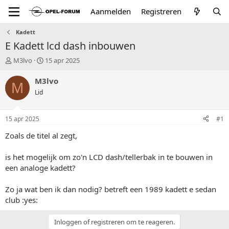
Aanmelden
Registreren
Kadett
E Kadett lcd dash inbouwen
T
S
M3lvo
15 apr 2025
o
t
p
a
M3lvo
M
i
r
Lid
c
t
s
d
t
a
15 apr 2025
#1
a
t
r
u
Zoals de titel al zegt,
t
m
e
is het mogelijk om zo'n LCD dash/tellerbak in te bouwen in
r
een analoge kadett?
Zo ja wat ben ik dan nodig? betreft een 1989 kadett e sedan
club :yes:
Inloggen of registreren om te reageren.