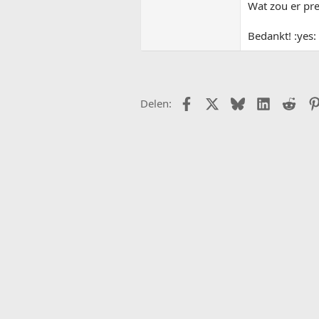
Wat zou er pr
Bedankt! :yes:
Facebook
X (Twitter)
Bluesky
LinkedIn
Redd
Delen: