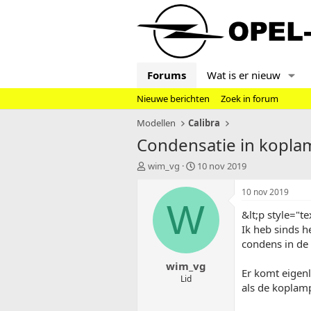
Forums
Wat is er nieuw
Nieuwe berichten
Zoek in forum
Modellen
Calibra
Condensatie in koplam
T
S
wim_vg
10 nov 2019
o
t
p
a
10 nov 2019
i
r
W
&lt;p style="te
c
t
s
d
Ik heb sinds h
t
a
condens in de
a
t
wim_vg
r
u
Er komt eigenli
t
m
Lid
als de koplamp
e
r