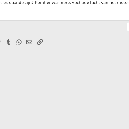
ecies gaande zijn? Komt er warmere, vochtige lucht van het mot
it
Pinterest
Tumblr
WhatsApp
E-mail
Link