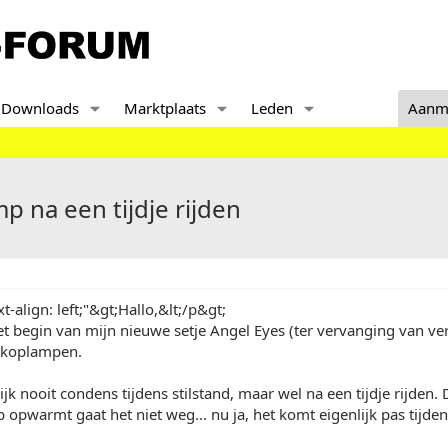
Downloads
Marktplaats
Leden
Aanm
p na een tijdje rijden
xt-align: left;"&gt;Hallo,&lt;/p&gt;
et begin van mijn nieuwe setje Angel Eyes (ter vervanging van ver
 koplampen.
jk nooit condens tijdens stilstand, maar wel na een tijdje rijden. 
 opwarmt gaat het niet weg... nu ja, het komt eigenlijk pas tijdens