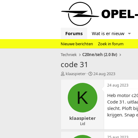
Forums
Wat is er nieuw
Nieuwe berichten
Zoek in forum
Techniek
C20ne/seh (2.0 8v)
code 31
T
S
klaaspieter
24 aug 2023
o
t
p
a
24 aug 2023
i
r
K
Heb motor c20
c
t
s
d
Code 31. uitla
t
a
slecht. Ploft 
a
t
krijgen. Snap 
klaaspieter
r
u
t
m
Lid
e
r
25 aug 2023