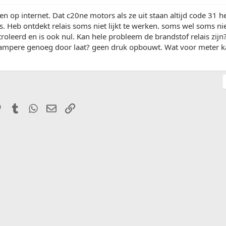
n op internet. Dat c20ne motors als ze uit staan altijd code 31 h
. Heb ontdekt relais soms niet lijkt te werken. soms wel soms ni
roleerd en is ook nul. Kan hele probleem de brandstof relais zi
 ampere genoeg door laat? geen druk opbouwt. Wat voor meter ka
it
Pinterest
Tumblr
WhatsApp
E-mail
Link