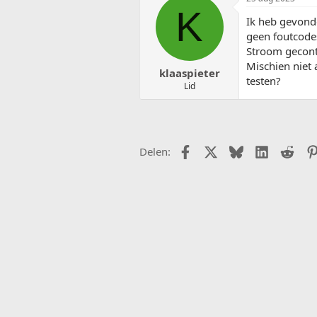
K
Ik heb gevonde
geen foutcodes
Stroom gecont
Mischien niet
klaaspieter
testen?
Lid
Facebook
X (Twitter)
Bluesky
LinkedIn
Redd
Delen: