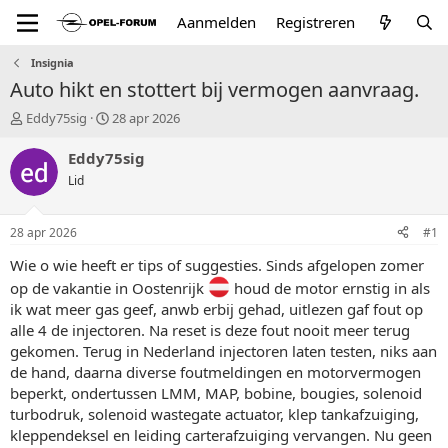
Aanmelden
Registreren
Insignia
Auto hikt en stottert bij vermogen aanvraag.
T
S
Eddy75sig
28 apr 2026
o
t
p
a
Eddy75sig
i
r
Lid
c
t
s
d
t
a
28 apr 2026
#1
a
t
r
u
Wie o wie heeft er tips of suggesties. Sinds afgelopen zomer
t
m
op de vakantie in Oostenrijk
houd de motor ernstig in als
e
ik wat meer gas geef, anwb erbij gehad, uitlezen gaf fout op
r
alle 4 de injectoren. Na reset is deze fout nooit meer terug
gekomen. Terug in Nederland injectoren laten testen, niks aan
de hand, daarna diverse foutmeldingen en motorvermogen
beperkt, ondertussen LMM, MAP, bobine, bougies, solenoid
turbodruk, solenoid wastegate actuator, klep tankafzuiging,
kleppendeksel en leiding carterafzuiging vervangen. Nu geen