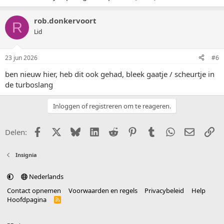
rob.donkervoort
R
Lid
23 jun 2026
#6
ben nieuw hier, heb dit ook gehad, bleek gaatje / scheurtje in
de turboslang
Inloggen of registreren om te reageren.
Facebook
X (Twitter)
Bluesky
LinkedIn
Reddit
Pinterest
Tumblr
WhatsApp
E-mail
Li
Delen:
Insignia
Nederlands
Contact opnemen
Voorwaarden en regels
Privacybeleid
Help
Hoofdpagina
R
S
S
®
Community platform by XenForo
© 2010-2025 XenForo Ltd.
vertaald door