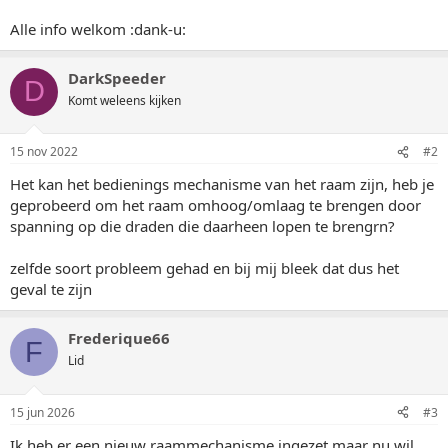
Alle info welkom :dank-u:
DarkSpeeder
D
Komt weleens kijken
15 nov 2022
#2
Het kan het bedienings mechanisme van het raam zijn, heb je
geprobeerd om het raam omhoog/omlaag te brengen door
spanning op die draden die daarheen lopen te brengrn?
zelfde soort probleem gehad en bij mij bleek dat dus het
geval te zijn
Frederique66
F
Lid
15 jun 2026
#3
Ik heb er een nieuw raammechanisme ingezet maar nu wil