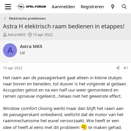
Aanmelden
Registreren
Elektrische problemen
Astra H elektrisch raam bedienen in etappes!
T
S
Astra MK5
15 apr 2022
o
t
p
a
Astra MK5
A
i
r
Lid
c
t
s
d
t
a
15 apr 2022
#1
a
t
r
u
Het raam aan de passagierkant gaat alleen in kleine stukjes
t
m
naar boven en beneden, tot dusver is het volgende al gedaan.
e
Accupolen gelost en na een half uur weer gemonteerd en
r
ramen opnieuw ingeleerd...helaas niet het gewenste effect.
Window comfort closing werkt maar dan blijft het raam aan
de passagierskant onbediend, wellicht dat de motor van het
raammechanisme het euvel veroorzaakt. Wie heeft er een
idee of heeft al eens met dit probleem
te maken gehad.