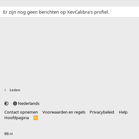
Er zijn nog geen berichten op XevCalibra's profiel.
Leden
Nederlands
Contact opnemen
Voorwaarden en regels
Privacybeleid
Help
Hoofdpagina
R
S
S
®
Community platform by XenForo
© 2010-2025 XenForo Ltd.
vertaald door
BB.nl