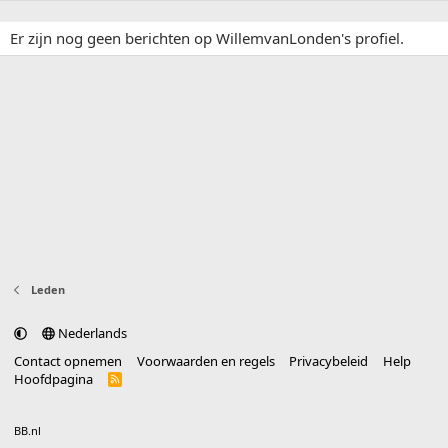
Er zijn nog geen berichten op WillemvanLonden's profiel.
Leden
Nederlands
Contact opnemen
Voorwaarden en regels
Privacybeleid
Help
Hoofdpagina
R
S
S
®
Community platform by XenForo
© 2010-2025 XenForo Ltd.
vertaald door
BB.nl