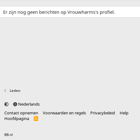
Er zijn nog geen berichten op Vrouwharms's profiel.
Leden
Nederlands
Contact opnemen
Voorwaarden en regels
Privacybeleid
Help
Hoofdpagina
R
S
S
®
Community platform by XenForo
© 2010-2025 XenForo Ltd.
vertaald door
BB.nl