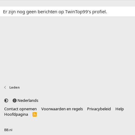
Er zijn nog geen berichten op TwinTop99's profiel.
Leden
Nederlands
Contact opnemen
Voorwaarden en regels
Privacybeleid
Help
Hoofdpagina
R
S
S
®
Community platform by XenForo
© 2010-2025 XenForo Ltd.
vertaald door
BB.nl