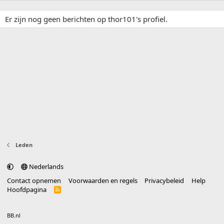
Er zijn nog geen berichten op thor101's profiel.
Leden
Nederlands
Contact opnemen
Voorwaarden en regels
Privacybeleid
Help
Hoofdpagina
R
S
S
®
Community platform by XenForo
© 2010-2025 XenForo Ltd.
vertaald door
BB.nl