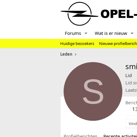
Forums
Wat is er nieuw
Huidige bezoekers
Nieuwe profielberic
Leden
smi
S
Lid
Lid s
Laats
Beric
1
Vind
Profielberichten
Recente activitei