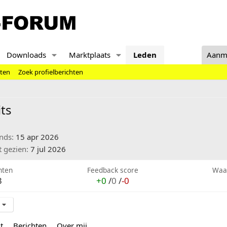
Downloads
Marktplaats
Leden
Aanm
hten
Zoek profielberichten
ts
inds
15 apr 2026
t gezien
7 jul 2026
hten
Feedback score
Waa
3
+0
/
0
/
-0
t
Berichten
Over mij