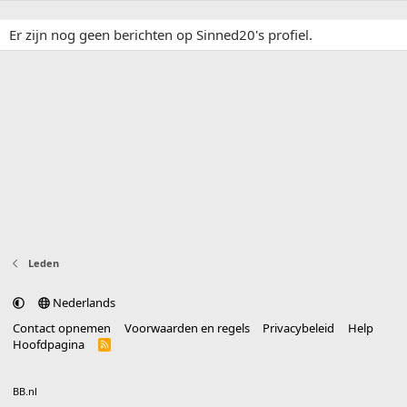
Er zijn nog geen berichten op Sinned20's profiel.
Leden
Nederlands
Contact opnemen
Voorwaarden en regels
Privacybeleid
Help
Hoofdpagina
R
S
S
®
Community platform by XenForo
© 2010-2025 XenForo Ltd.
vertaald door
BB.nl