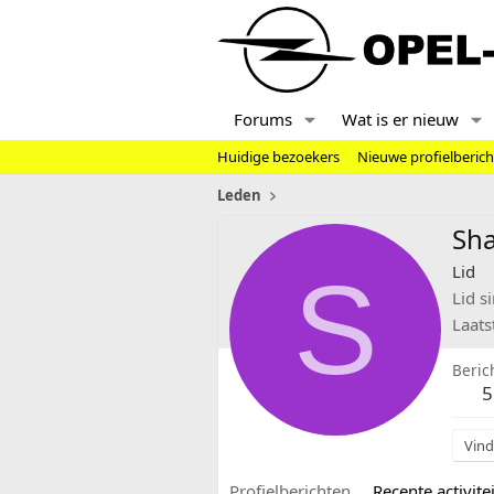
Forums
Wat is er nieuw
Huidige bezoekers
Nieuwe profielberic
Leden
Sh
S
Lid
Lid s
Laats
Beric
5
Vind
Profielberichten
Recente activitei