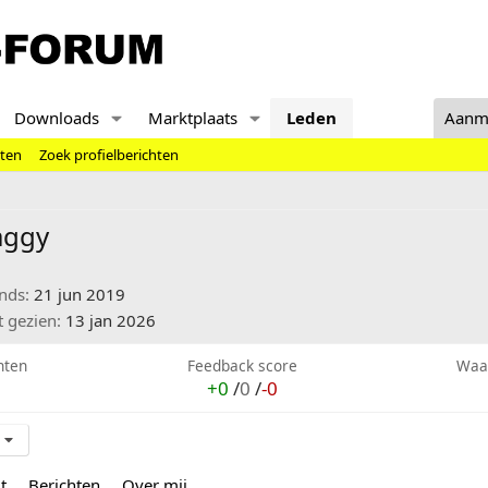
Downloads
Marktplaats
Leden
Aanm
hten
Zoek profielberichten
aggy
inds
21 jun 2019
t gezien
13 jan 2026
hten
Feedback score
Waa
+0
/
0
/
-0
t
Berichten
Over mij