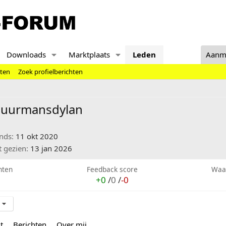
Downloads
Marktplaats
Leden
Aanm
hten
Zoek profielberichten
huurmansdylan
inds
11 okt 2020
t gezien
13 jan 2026
hten
Feedback score
Waa
+0
/
0
/
-0
t
Berichten
Over mij