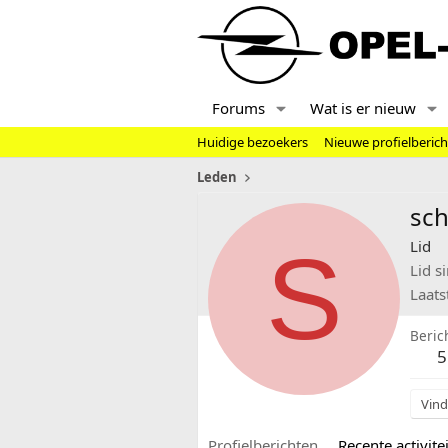
Forums
Wat is er nieuw
Huidige bezoekers
Nieuwe profielberic
Leden
sc
S
Lid
Lid s
Laats
Beric
5
Vind
Profielberichten
Recente activitei