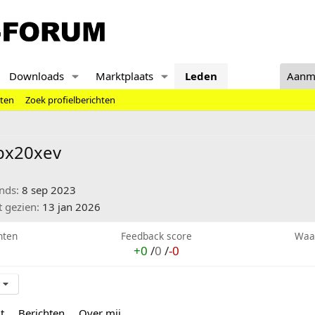
Downloads
Marktplaats
Leden
Aanm
hten
Zoek profielberichten
bx20xev
inds
8 sep 2023
t gezien
13 jan 2026
hten
Feedback score
Waa
+0
/
0
/
-0
t
Berichten
Over mij