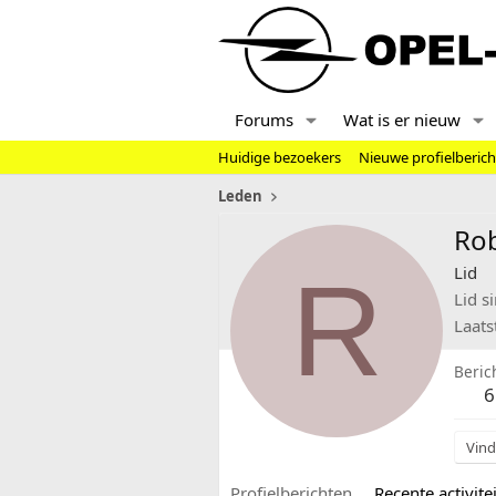
Forums
Wat is er nieuw
Huidige bezoekers
Nieuwe profielberic
Leden
Ro
R
Lid
Lid s
Laats
Beric
6
Vind
Profielberichten
Recente activitei