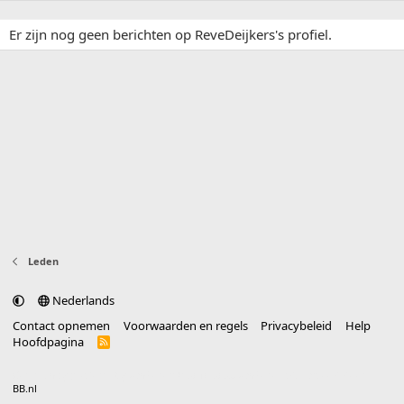
Er zijn nog geen berichten op ReveDeijkers's profiel.
Leden
Nederlands
Contact opnemen
Voorwaarden en regels
Privacybeleid
Help
Hoofdpagina
R
S
S
®
Community platform by XenForo
© 2010-2025 XenForo Ltd.
vertaald door
BB.nl