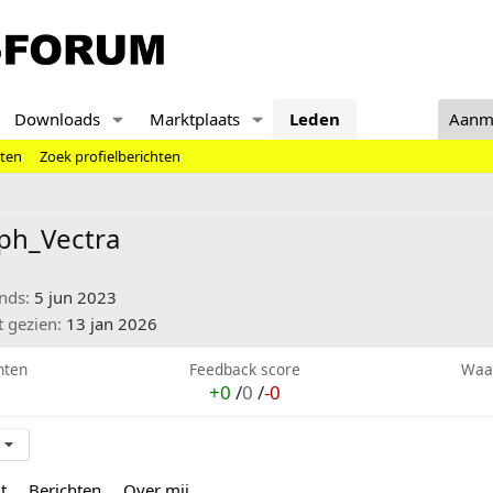
Downloads
Marktplaats
Leden
Aanm
hten
Zoek profielberichten
ph_Vectra
inds
5 jun 2023
t gezien
13 jan 2026
hten
Feedback score
Waa
+0
/
0
/
-0
t
Berichten
Over mij