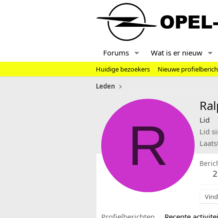
Forums
Wat is er nieuw
Huidige bezoekers
Nieuwe profielberic
Leden
Ral
R
Lid
Lid s
Laats
Beric
2
Vind
Profielberichten
Recente activitei