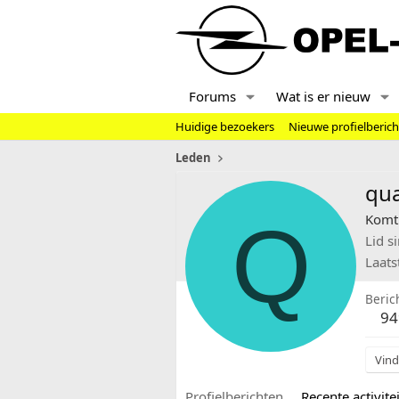
Forums
Wat is er nieuw
Huidige bezoekers
Nieuwe profielberic
Leden
qu
Q
Komt 
Lid s
Laats
Beric
94
Vind
Profielberichten
Recente activitei