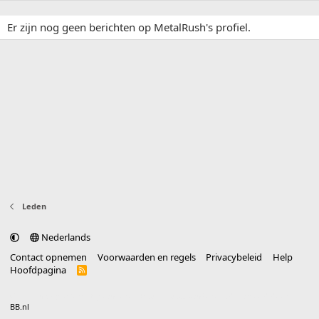
Er zijn nog geen berichten op MetalRush's profiel.
Leden
Nederlands
Contact opnemen
Voorwaarden en regels
Privacybeleid
Help
Hoofdpagina
R
S
S
®
Community platform by XenForo
© 2010-2025 XenForo Ltd.
vertaald door
BB.nl