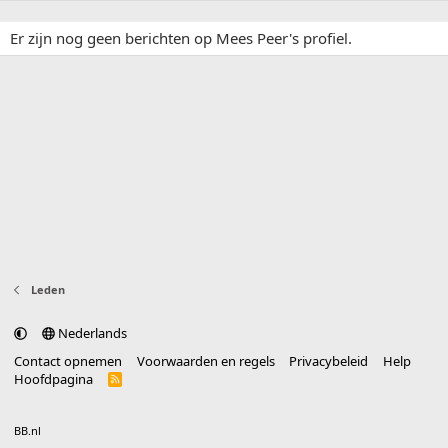
Er zijn nog geen berichten op Mees Peer's profiel.
Leden
Nederlands
Contact opnemen
Voorwaarden en regels
Privacybeleid
Help
Hoofdpagina
R
S
S
®
Community platform by XenForo
© 2010-2025 XenForo Ltd.
vertaald door
BB.nl