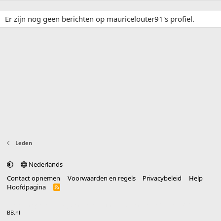
Er zijn nog geen berichten op mauricelouter91's profiel.
Leden
Nederlands
Contact opnemen
Voorwaarden en regels
Privacybeleid
Help
Hoofdpagina
R
S
S
®
Community platform by XenForo
© 2010-2025 XenForo Ltd.
vertaald door
BB.nl