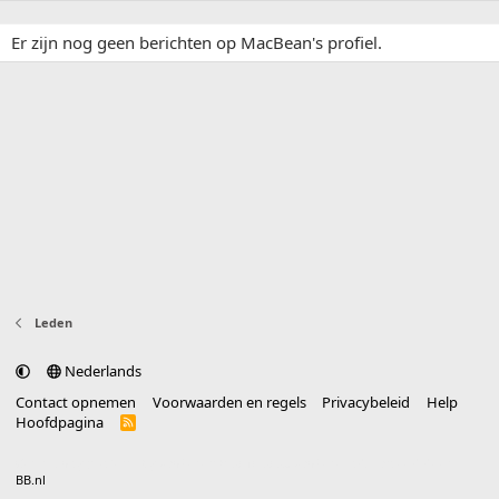
Er zijn nog geen berichten op MacBean's profiel.
Leden
Nederlands
Contact opnemen
Voorwaarden en regels
Privacybeleid
Help
Hoofdpagina
R
S
S
®
Community platform by XenForo
© 2010-2025 XenForo Ltd.
vertaald door
BB.nl