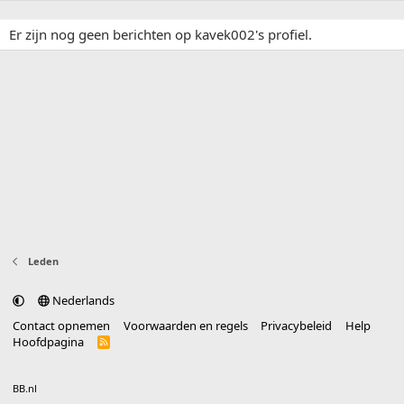
Er zijn nog geen berichten op kavek002's profiel.
Leden
Nederlands
Contact opnemen
Voorwaarden en regels
Privacybeleid
Help
Hoofdpagina
R
S
S
®
Community platform by XenForo
© 2010-2025 XenForo Ltd.
vertaald door
BB.nl