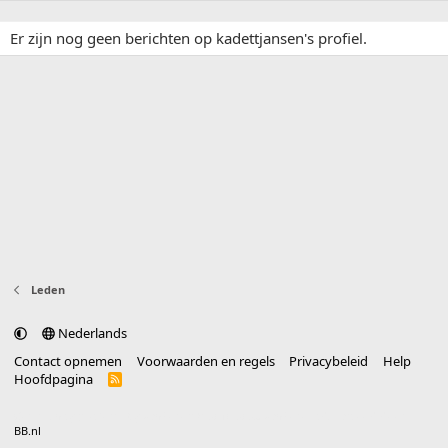
Er zijn nog geen berichten op kadettjansen's profiel.
Leden
Nederlands
Contact opnemen
Voorwaarden en regels
Privacybeleid
Help
Hoofdpagina
R
S
S
®
Community platform by XenForo
© 2010-2025 XenForo Ltd.
vertaald door
BB.nl