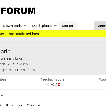
Downloads
Marktplaats
Leden
Aanm
hten
Zoek profielberichten
atic
weleens kijken
inds
23 aug 2015
t gezien
11 mrt 2026
hten
Feedback score
Waa
1
+0
/
0
/
-0
t
Berichten
Over mij