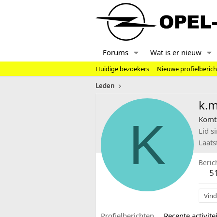
Forums
Wat is er nieuw
Huidige bezoekers
Nieuwe profielberic
Leden
k.m
K
Komt 
Lid s
Laats
Beric
5
Vind
Profielberichten
Recente activitei