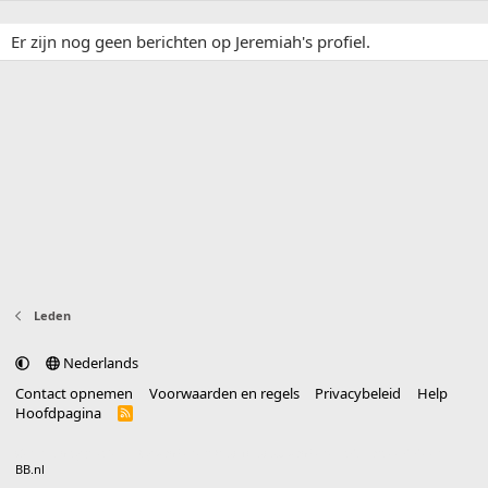
Er zijn nog geen berichten op Jeremiah's profiel.
Leden
Nederlands
Contact opnemen
Voorwaarden en regels
Privacybeleid
Help
Hoofdpagina
R
S
S
®
Community platform by XenForo
© 2010-2025 XenForo Ltd.
vertaald door
BB.nl