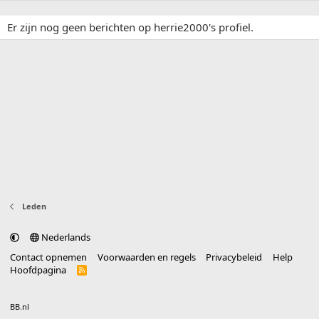
Er zijn nog geen berichten op herrie2000's profiel.
Leden
Nederlands
Contact opnemen
Voorwaarden en regels
Privacybeleid
Help
Hoofdpagina
R
S
S
®
Community platform by XenForo
© 2010-2025 XenForo Ltd.
vertaald door
BB.nl