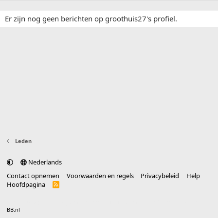
Er zijn nog geen berichten op groothuis27's profiel.
Leden
Nederlands
Contact opnemen
Voorwaarden en regels
Privacybeleid
Help
Hoofdpagina
R
S
S
®
Community platform by XenForo
© 2010-2025 XenForo Ltd.
vertaald door
BB.nl