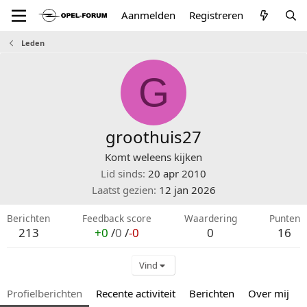
Aanmelden
Registreren
Leden
G
groothuis27
Komt weleens kijken
Lid sinds
20 apr 2010
Laatst gezien
12 jan 2026
Berichten
Feedback score
Waardering
Punten
213
+0
/
0
/
-0
0
16
Vind
Profielberichten
Recente activiteit
Berichten
Over mij