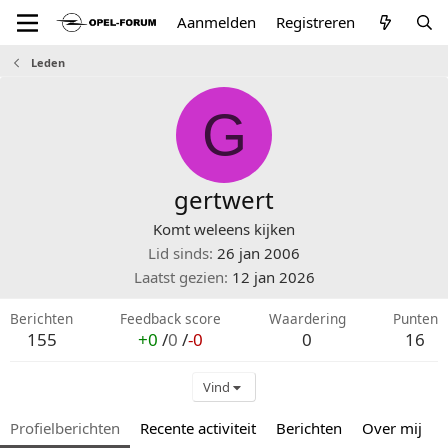
Aanmelden
Registreren
Leden
G
gertwert
Komt weleens kijken
Lid sinds
26 jan 2006
Laatst gezien
12 jan 2026
Berichten
Feedback score
Waardering
Punten
155
+0
/
0
/
-0
0
16
Vind
Profielberichten
Recente activiteit
Berichten
Over mij