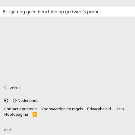
Er zijn nog geen berichten op gertwert's profiel.
Leden
Nederlands
Contact opnemen
Voorwaarden en regels
Privacybeleid
Help
Hoofdpagina
R
S
S
®
Community platform by XenForo
© 2010-2025 XenForo Ltd.
vertaald door
BB.nl