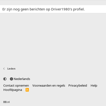
Er zijn nog geen berichten op Driver1980's profiel.
Leden
Nederlands
Contact opnemen
Voorwaarden en regels
Privacybeleid
Help
Hoofdpagina
R
S
S
®
Community platform by XenForo
© 2010-2025 XenForo Ltd.
vertaald door
BB.nl