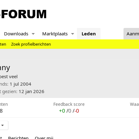
Downloads
Marktplaats
Leden
Aanm
hten
Zoek profielberichten
nny
best veel
inds
1 jul 2004
t gezien
12 jan 2026
hten
Feedback score
Waa
8
+0
/
0
/
-0
t
Berichten
Over mij