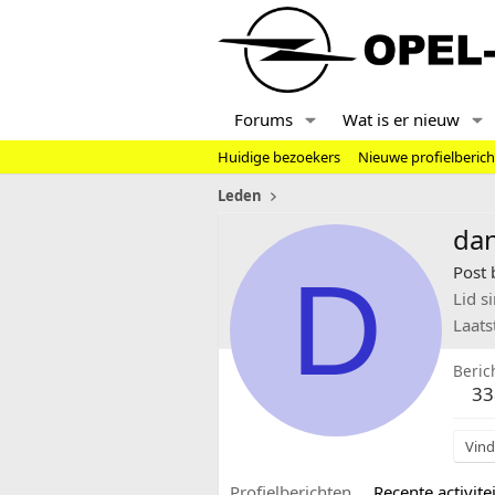
Forums
Wat is er nieuw
Huidige bezoekers
Nieuwe profielberic
Leden
da
D
Post 
Lid s
Laats
Beric
33
Vind
Profielberichten
Recente activitei