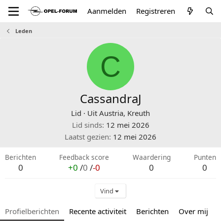
Aanmelden
Registreren
Leden
C
CassandraJ
Lid
·
Uit
Austria, Kreuth
Lid sinds
12 mei 2026
Laatst gezien
12 mei 2026
Berichten
Feedback score
Waardering
Punten
0
+0
/
0
/
-0
0
0
Vind
Profielberichten
Recente activiteit
Berichten
Over mij