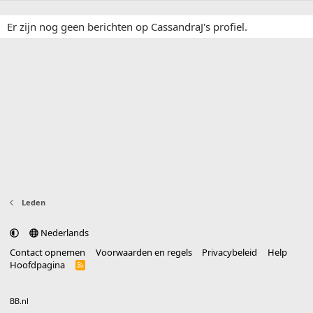
Er zijn nog geen berichten op CassandraJ's profiel.
Leden
Nederlands
Contact opnemen
Voorwaarden en regels
Privacybeleid
Help
Hoofdpagina
R
S
S
®
Community platform by XenForo
© 2010-2025 XenForo Ltd.
vertaald door
BB.nl