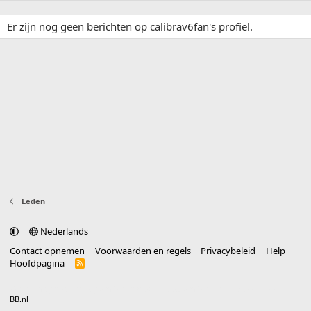
Er zijn nog geen berichten op calibrav6fan's profiel.
Leden
Nederlands
Contact opnemen
Voorwaarden en regels
Privacybeleid
Help
Hoofdpagina
R
S
S
®
Community platform by XenForo
© 2010-2025 XenForo Ltd.
vertaald door
BB.nl