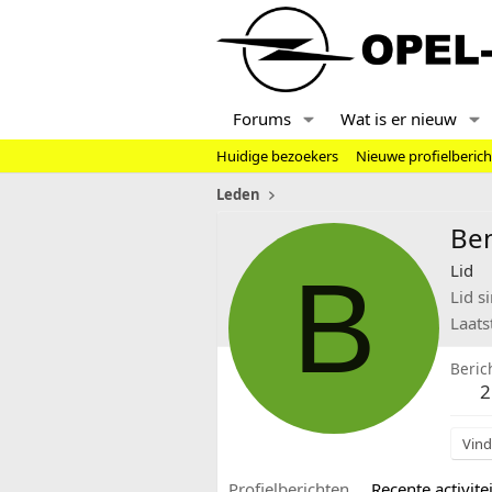
Forums
Wat is er nieuw
Huidige bezoekers
Nieuwe profielberic
Leden
Be
B
Lid
Lid s
Laats
Beric
2
Vind
Profielberichten
Recente activitei