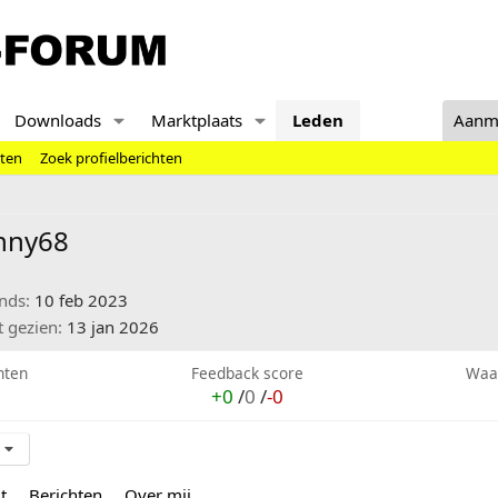
Downloads
Marktplaats
Leden
Aanm
hten
Zoek profielberichten
nny68
inds
10 feb 2023
t gezien
13 jan 2026
hten
Feedback score
Waa
+0
/
0
/
-0
t
Berichten
Over mij