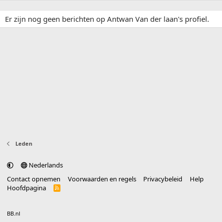
Er zijn nog geen berichten op Antwan Van der laan's profiel.
Leden
Nederlands
Contact opnemen
Voorwaarden en regels
Privacybeleid
Help
Hoofdpagina
R
S
S
®
Community platform by XenForo
© 2010-2025 XenForo Ltd.
vertaald door
BB.nl