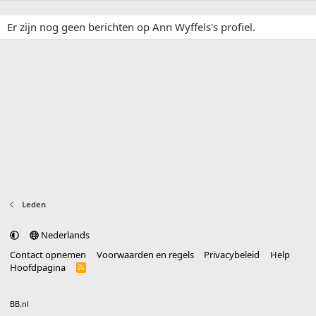
Er zijn nog geen berichten op Ann Wyffels's profiel.
Leden
Nederlands
Contact opnemen
Voorwaarden en regels
Privacybeleid
Help
Hoofdpagina
R
S
S
®
Community platform by XenForo
© 2010-2025 XenForo Ltd.
vertaald door
BB.nl