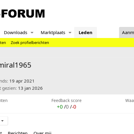
Downloads
Marktplaats
Leden
Aanm
hten
Zoek profielberichten
miral1965
inds
19 apr 2021
t gezien
13 jan 2026
hten
Feedback score
Waa
+0
/
0
/
-0
t
Berichten
Over mij