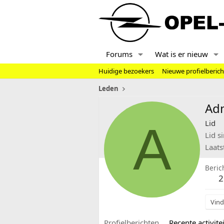
Forums
Wat is er nieuw
Huidige bezoekers
Nieuwe profielberic
Leden
Ad
A
Lid
Lid s
Laats
Beric
2
Vind
Profielberichten
Recente activitei