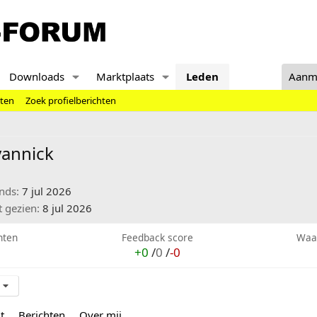
Downloads
Marktplaats
Leden
Aanm
hten
Zoek profielberichten
annick
inds
7 jul 2026
t gezien
8 jul 2026
hten
Feedback score
Waa
+0
/
0
/
-0
t
Berichten
Over mij