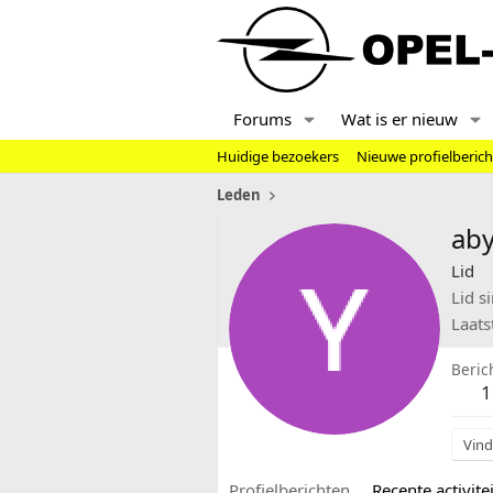
Forums
Wat is er nieuw
Huidige bezoekers
Nieuwe profielberic
Leden
aby
Lid
Lid s
Laats
Beric
1
Vind
Profielberichten
Recente activitei