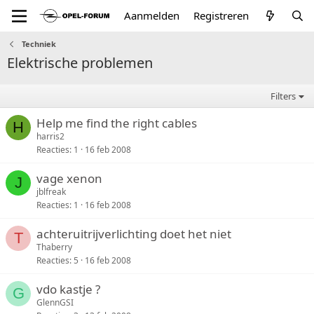
Aanmelden
Registreren
Techniek
Elektrische problemen
Filters
Help me find the right cables
H
harris2
Reacties
1
16 feb 2008
vage xenon
J
jblfreak
Reacties
1
16 feb 2008
achteruitrijverlichting doet het niet
T
Thaberry
Reacties
5
16 feb 2008
vdo kastje ?
G
GlennGSI