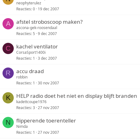
neophyterulez
Reacties
0
19 dec 2007
afstel stroboscoop maken?
A
ascona-gek-roosendaal
Reacties
5
9 dec 2007
kachel ventilator
C
CorsaSport1400i
Reacties
1
3 dec 2007
accu draad
R
robbin
Reacties
1
30 nov 2007
HELP radio doet het niet en display blijft branden
K
kadettcoupe1976
Reacties
3
27 nov 2007
flipperende toerenteller
N
Nimda
Reacties
1
27 nov 2007