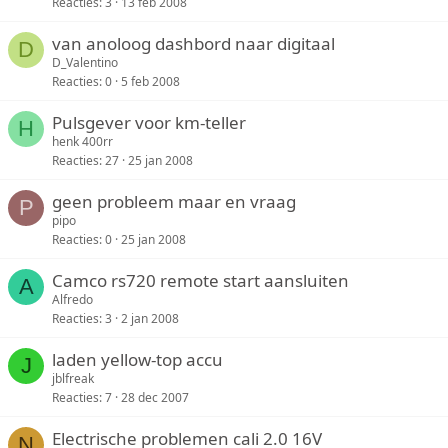
Reacties
3
13 feb 2008
van anoloog dashbord naar digitaal
D
D_Valentino
Reacties
0
5 feb 2008
Pulsgever voor km-teller
H
henk 400rr
Reacties
27
25 jan 2008
geen probleem maar en vraag
P
pipo
Reacties
0
25 jan 2008
Camco rs720 remote start aansluiten
A
Alfredo
Reacties
3
2 jan 2008
laden yellow-top accu
J
jblfreak
Reacties
7
28 dec 2007
Electrische problemen cali 2.0 16V
N