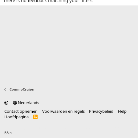
There is no feedback matching your filters.
CommoCruiser
Nederlands
Contact opnemen
Voorwaarden en regels
Privacybeleid
Help
Hoofdpagina
R
S
S
®
Community platform by XenForo
© 2010-2025 XenForo Ltd.
vertaald door
BB.nl