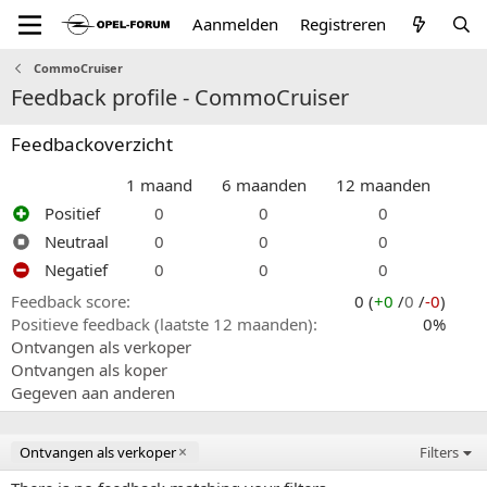
Aanmelden
Registreren
CommoCruiser
Feedback profile - CommoCruiser
Feedbackoverzicht
1 maand
6 maanden
12 maanden
Positief
0
0
0
Neutraal
0
0
0
Negatief
0
0
0
Feedback score
0 (
+0
/
0
/
-0
)
Positieve feedback (laatste 12 maanden)
0%
Ontvangen als verkoper
Ontvangen als koper
Gegeven aan anderen
Ontvangen als verkoper
Filters