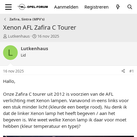
Aanmelden
Registreren
Zafira, Sintra (MPV's)
Xenon AFL Zafira C Tourer
T
S
Lutkenhaus
16 nov 2025
o
t
p
a
Lutkenhaus
L
i
r
Lid
c
t
s
d
t
a
16 nov 2025
#1
a
t
r
u
Hallo,
t
m
e
Onze Zafira C tourer uit 2012 is voorzien van de AFL
r
verlichting met Xenon lampen. Vanavond in-eens links voor
een stuk minder licht (kleurde een beetje rood). Nu denk ik
dat de linker Xenon lamp het heeft begeven / aan het
begeven is. Wie weet welke Xenon lamp ik daar voor moet
hebben (kleur temperatuur en type)?