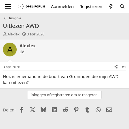
Aanmelden
Registreren
Insignia
Uitlezen AWD
T
S
Alexlex
3 apr 2026
o
t
p
a
Alexlex
A
i
r
Lid
c
t
s
d
t
a
3 apr 2026
#1
a
t
r
u
Hoi, is er iemand in de buurt van Groningen die mijn AWD
t
m
kan uitlezen?
e
r
Inloggen of registreren om te reageren.
Facebook
X (Twitter)
Bluesky
LinkedIn
Reddit
Pinterest
Tumblr
WhatsApp
E-mail
Delen: