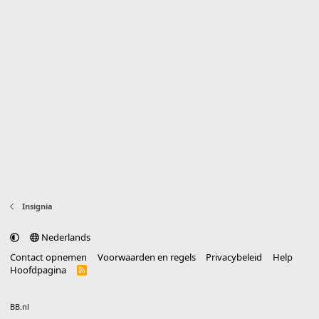
Insignia
Nederlands
Contact opnemen
Voorwaarden en regels
Privacybeleid
Help
Hoofdpagina
R
S
S
®
Community platform by XenForo
© 2010-2025 XenForo Ltd.
vertaald door
BB.nl