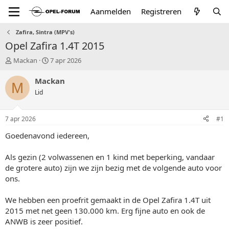
Aanmelden
Registreren
Zafira, Sintra (MPV's)
Opel Zafira 1.4T 2015
T
S
Mackan
7 apr 2026
o
t
p
a
Mackan
M
i
r
Lid
c
t
s
d
t
a
7 apr 2026
#1
a
t
r
u
Goedenavond iedereen,
t
m
e
Als gezin (2 volwassenen en 1 kind met beperking, vandaar
r
de grotere auto) zijn we zijn bezig met de volgende auto voor
ons.
We hebben een proefrit gemaakt in de Opel Zafira 1.4T uit
2015 met net geen 130.000 km. Erg fijne auto en ook de
ANWB is zeer positief.