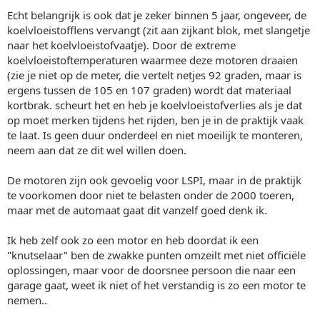
Echt belangrijk is ook dat je zeker binnen 5 jaar, ongeveer, de
koelvloeistofflens vervangt (zit aan zijkant blok, met slangetje
naar het koelvloeistofvaatje). Door de extreme
koelvloeistoftemperaturen waarmee deze motoren draaien
(zie je niet op de meter, die vertelt netjes 92 graden, maar is
ergens tussen de 105 en 107 graden) wordt dat materiaal
kortbrak. scheurt het en heb je koelvloeistofverlies als je dat
op moet merken tijdens het rijden, ben je in de praktijk vaak
te laat. Is geen duur onderdeel en niet moeilijk te monteren,
neem aan dat ze dit wel willen doen.
De motoren zijn ook gevoelig voor LSPI, maar in de praktijk
te voorkomen door niet te belasten onder de 2000 toeren,
maar met de automaat gaat dit vanzelf goed denk ik.
Ik heb zelf ook zo een motor en heb doordat ik een
"knutselaar" ben de zwakke punten omzeilt met niet officiële
oplossingen, maar voor de doorsnee persoon die naar een
garage gaat, weet ik niet of het verstandig is zo een motor te
nemen..